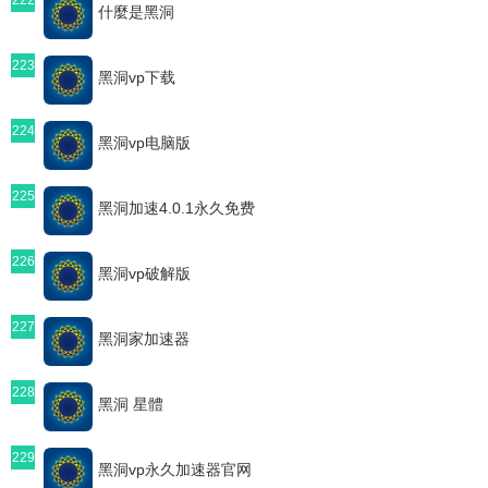
什麼是黑洞
223
黑洞vp下载
224
黑洞vp电脑版
225
黑洞加速4.0.1永久免费
226
黑洞vp破解版
227
黑洞家加速器
228
黑洞 星體
229
黑洞vp永久加速器官网