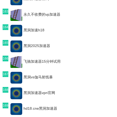
163
永久不收费的vp加速器
164
黑洞加速h18
165
黑洞2025加速器
166
飞驰加速器15分钟试用
167
黑洞vs伽马射线暴
168
黑洞加速器vpn官网
169
hd18.cne黑洞加速器