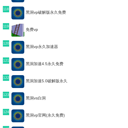
118
黑洞vp破解版永久免费
119
免费vp
120
黑洞vp永久加速器
121
黑洞加速4.5永久免费
122
黑洞加速5.0破解版永久
123
黑洞vs白洞
124
黑洞vp官网(永久免费)