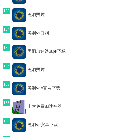
133
黑洞照片
134
黑洞vs白洞
135
黑洞加速器.apk下载
136
黑洞照片
137
黑洞vqn官网下载
138
十大免费加速神器
139
黑洞vp安卓下载