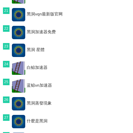
21
黑洞vqn最新版官网
22
黑洞加速器免费
23
黑洞 星體
24
白鲸加速器
25
蓝鲸vn加速器
26
黑洞蒸發現象
27
什麼是黑洞