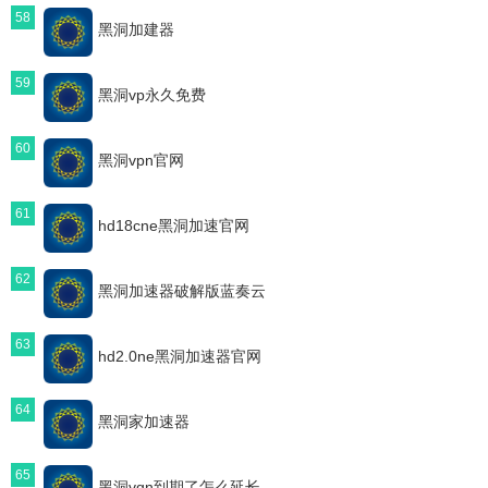
58
黑洞加建器
59
黑洞vp永久免费
60
黑洞vpn官网
61
hd18cne黑洞加速官网
62
黑洞加速器破解版蓝奏云
63
hd2.0ne黑洞加速器官网
64
黑洞家加速器
65
黑洞vqn到期了怎么延长