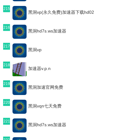
215
黑洞vp(永久免费)加速器下载hd02
216
黑洞hd7s.ws加速器
217
黑洞vp
218
加速器v.p.n
219
黑洞加速官网免费
220
黑洞vqn七天免费
221
黑洞hd7s.ws加速器
222