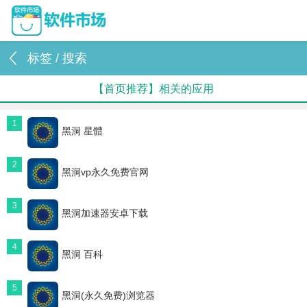
标签 / 搜索
【首页推荐】相关的应用
1
黑洞 星體
2
黑洞vp永久免费官网
3
黑洞加速器安卓下载
4
黑洞 百科
5
黑洞(永久免费)浏览器