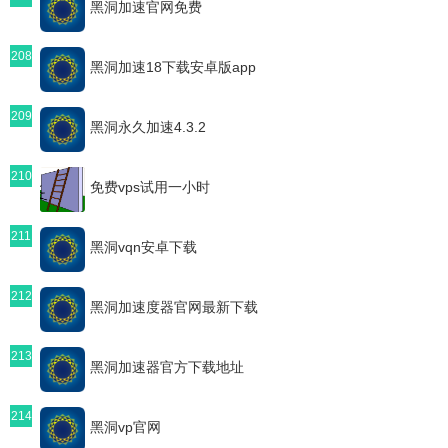
黑洞加速官网免费
208
黑洞加速18下载安卓版app
209
黑洞永久加速4.3.2
210
免费vps试用一小时
211
黑洞vqn安卓下载
212
黑洞加速度器官网最新下载
213
黑洞加速器官方下载地址
214
黑洞vp官网