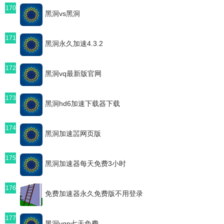
170
黑洞vs黑洞
171
黑洞永久加速4.3.2
172
黑洞vq最新版官网
173
黑洞hd6加速下载器下载
174
黑洞加速噐网页版
175
黑洞加速器每天免费3小时
176
免费加速器永久免费版不用登录
177
黑洞vqn七天免费