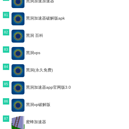
黑洞加速加速器
81
黑洞加速器破解版apk
82
黑洞 百科
83
黑洞vps
84
黑洞(永久免费)
85
黑洞加速器app官网版3.0
86
黑洞vp破解版
87
蜜蜂加速器