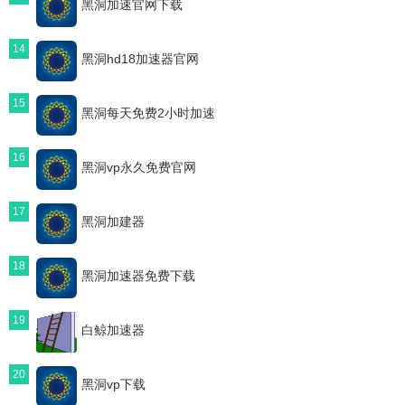
黑洞加速官网下载
14
黑洞hd18加速器官网
15
黑洞每天免费2小时加速
16
黑洞vp永久免费官网
17
黑洞加建器
18
黑洞加速器免费下载
19
白鲸加速器
20
黑洞vp下载