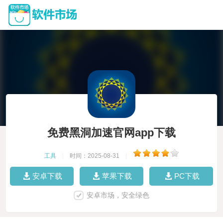
免费黑洞加速官网app下载
工具
|
时间：2025-08-31
|
安卓下载
苹果下载
PC下载
安卓市场，安全绿色