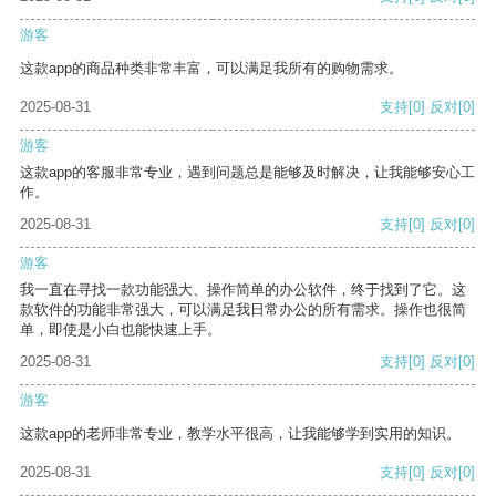
游客
这款app的商品种类非常丰富，可以满足我所有的购物需求。
2025-08-31
支持
[0]
反对
[0]
游客
这款app的客服非常专业，遇到问题总是能够及时解决，让我能够安心工
作。
2025-08-31
支持
[0]
反对
[0]
游客
我一直在寻找一款功能强大、操作简单的办公软件，终于找到了它。这
款软件的功能非常强大，可以满足我日常办公的所有需求。操作也很简
单，即使是小白也能快速上手。
2025-08-31
支持
[0]
反对
[0]
游客
这款app的老师非常专业，教学水平很高，让我能够学到实用的知识。
2025-08-31
支持
[0]
反对
[0]