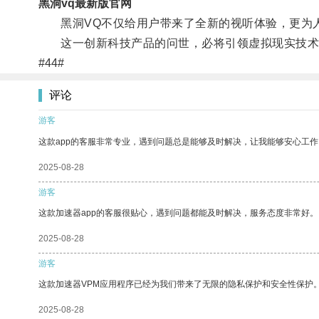
黑洞vq最新版官网
黑洞VQ不仅给用户带来了全新的视听体验，更为人
这一创新科技产品的问世，必将引领虚拟现实技术
#44#
评论
游客
这款app的客服非常专业，遇到问题总是能够及时解决，让我能够安心工作
2025-08-28
游客
这款加速器app的客服很贴心，遇到问题都能及时解决，服务态度非常好。
2025-08-28
游客
这款加速器VPM应用程序已经为我们带来了无限的隐私保护和安全性保护
2025-08-28