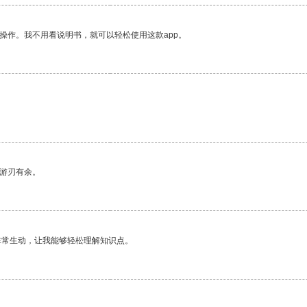
操作。我不用看说明书，就可以轻松使用这款app。
中游刃有余。
非常生动，让我能够轻松理解知识点。