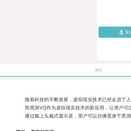
安
简介
随着科技的不断发展，虚拟现实技术已经走进了人
而黑洞VQ作为虚拟现实技术的新应用，让用户可以
通过戴上头戴式显示器，用户可以仿佛置身于黑洞