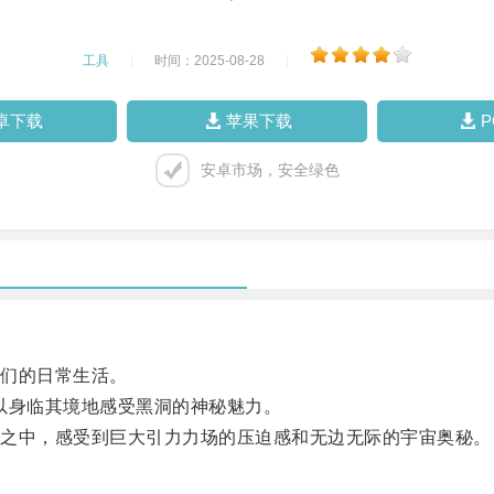
工具
|
时间：2025-08-28
|
卓下载
苹果下载
安卓市场，安全绿色
们的日常生活。
身临其境地感受黑洞的神秘魅力。
之中，感受到巨大引力力场的压迫感和无边无际的宇宙奥秘。