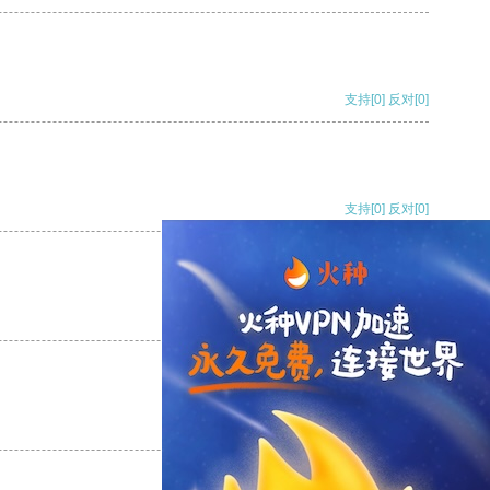
支持
[0]
反对
[0]
支持
[0]
反对
[0]
支持
[0]
反对
[0]
支持
[0]
反对
[0]