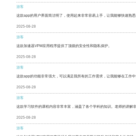
游客
这款app的用户界面简洁明了，使用起来非常容易上手，让我能够快速熟悉
2025-08-28
游客
这款加速器VPM应用程序提供了顶级的安全性和隐私保护。
2025-08-28
游客
这款app的功能非常强大，可以满足我所有的工作需求，让我能够在工作
2025-08-28
游客
这款学习软件的课程内容非常丰富，涵盖了各个学科的知识。老师的讲解
2025-08-28
游客