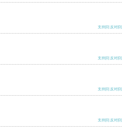
支持
[0]
反对
[0]
支持
[0]
反对
[0]
支持
[0]
反对
[0]
支持
[0]
反对
[0]