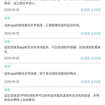
情况，这让我非常担心。
2025-09-05
支持
[0]
反对
[0]
游客
这款app的路线规划非常精准，让我能够快速到达目的地。
2025-09-05
支持
[0]
反对
[0]
游客
这款加速器app的安全性有待提高，可以加强防护措施，比如增加双重验
证。
2025-09-05
支持
[0]
反对
[0]
游客
这款app的物流非常快捷，我下单后很快就能收到商品。
2025-09-05
支持
[0]
反对
[0]
游客
这款加速器VPM应用程序可以给你提供最高速度和安全性的连接，并帮
助你在网络上自由移动。