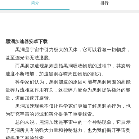
简介
排行
黑洞加速器安卓下载
黑洞是宇宙中引力极大的天体，它可以吞噬一切物质，
甚至连光都无法逃脱。
而黑洞加速现象则是指黑洞吸收物质的过程中，其旋转
速度不断增加，加速黑洞吞噬周围物质的能力。
科学家们认为，黑洞加速的原因可能与黑洞周围的高能
量碎片流相互作用有关，这些碎片流会为黑洞提供额外的能
量，进而加速其旋转。
黑洞加速现象不仅让科学家们更加了解黑洞的行为，也
为研究宇宙的起源和演化提供了重要线索。
总的来说，黑洞加速是宇宙中的一个神秘现象，它展示
了黑洞所具有的强大力量和神秘魅力，也为我们揭开宇宙奥
秘提供了新的线索。