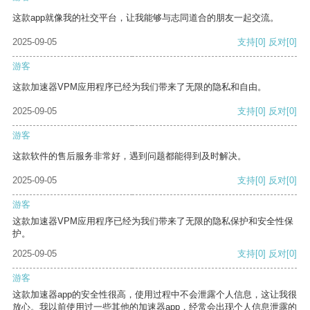
这款app就像我的社交平台，让我能够与志同道合的朋友一起交流。
2025-09-05
支持
[0]
反对
[0]
游客
这款加速器VPM应用程序已经为我们带来了无限的隐私和自由。
2025-09-05
支持
[0]
反对
[0]
游客
这款软件的售后服务非常好，遇到问题都能得到及时解决。
2025-09-05
支持
[0]
反对
[0]
游客
这款加速器VPM应用程序已经为我们带来了无限的隐私保护和安全性保
护。
2025-09-05
支持
[0]
反对
[0]
游客
这款加速器app的安全性很高，使用过程中不会泄露个人信息，这让我很
放心。我以前使用过一些其他的加速器app，经常会出现个人信息泄露的