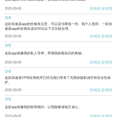
2025-09-05
支持
[0]
反对
[0]
游客
这款加速器app的价格有点贵，可以适当降低一些。我个人觉得，一款加
速器app的价格应该在50元以下才比较合理。
2025-09-05
支持
[0]
反对
[0]
游客
这款app就像我的私人导师，带领我探索知识的奥秘。
2025-09-05
支持
[0]
反对
[0]
游客
这款加速器VPM应用程序已经为我们带来了无限的隐私保护和安全性保
护。
2025-09-05
支持
[0]
反对
[0]
游客
这款app就像我的财务顾问，让我能够省钱又省心。
2025-09-05
支持
[0]
反对
[0]