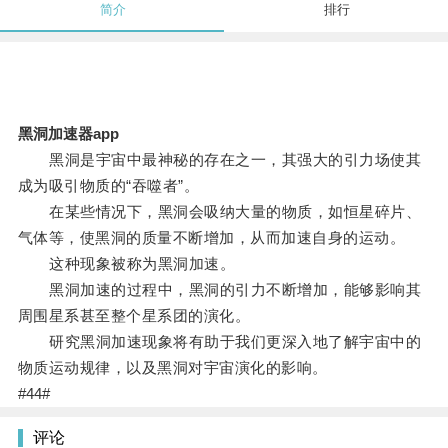
简介
排行
黑洞加速器app
黑洞是宇宙中最神秘的存在之一，其强大的引力场使其
成为吸引物质的“吞噬者”。
在某些情况下，黑洞会吸纳大量的物质，如恒星碎片、
气体等，使黑洞的质量不断增加，从而加速自身的运动。
这种现象被称为黑洞加速。
黑洞加速的过程中，黑洞的引力不断增加，能够影响其
周围星系甚至整个星系团的演化。
研究黑洞加速现象将有助于我们更深入地了解宇宙中的
物质运动规律，以及黑洞对宇宙演化的影响。
#44#
评论