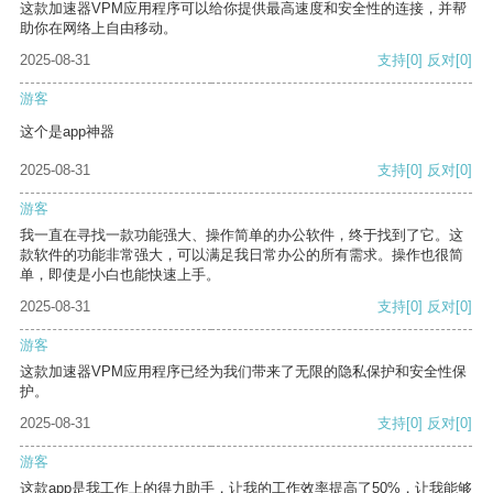
这款加速器VPM应用程序可以给你提供最高速度和安全性的连接，并帮
助你在网络上自由移动。
2025-08-31
支持
[0]
反对
[0]
游客
这个是app神器
2025-08-31
支持
[0]
反对
[0]
游客
我一直在寻找一款功能强大、操作简单的办公软件，终于找到了它。这
款软件的功能非常强大，可以满足我日常办公的所有需求。操作也很简
单，即使是小白也能快速上手。
2025-08-31
支持
[0]
反对
[0]
游客
这款加速器VPM应用程序已经为我们带来了无限的隐私保护和安全性保
护。
2025-08-31
支持
[0]
反对
[0]
游客
这款app是我工作上的得力助手，让我的工作效率提高了50%，让我能够