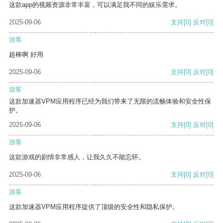
这款app的视频资源非常丰富，可以满足我不同的娱乐需求。
2025-09-06
支持
[0]
反对
[0]
游客
超棒啊 好用
2025-09-06
支持
[0]
反对
[0]
游客
这款加速器VPM应用程序已经为我们带来了无限的流畅体验和安全性保
护。
2025-09-06
支持
[0]
反对
[0]
游客
这款游戏的剧情非常感人，让我久久不能忘怀。
2025-09-06
支持
[0]
反对
[0]
游客
这款加速器VPM应用程序提供了顶级的安全性和隐私保护。