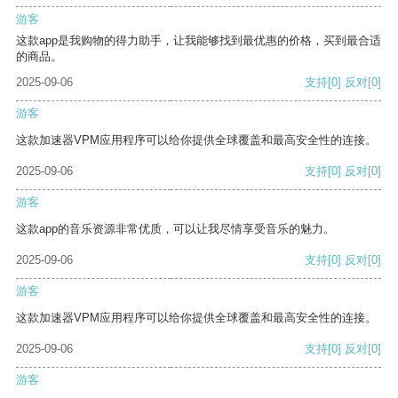
游客
这款app是我购物的得力助手，让我能够找到最优惠的价格，买到最合适
的商品。
2025-09-06
支持
[0]
反对
[0]
游客
这款加速器VPM应用程序可以给你提供全球覆盖和最高安全性的连接。
2025-09-06
支持
[0]
反对
[0]
游客
这款app的音乐资源非常优质，可以让我尽情享受音乐的魅力。
2025-09-06
支持
[0]
反对
[0]
游客
这款加速器VPM应用程序可以给你提供全球覆盖和最高安全性的连接。
2025-09-06
支持
[0]
反对
[0]
游客