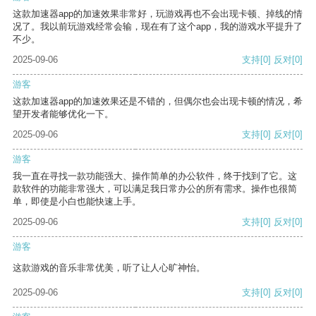
这款加速器app的加速效果非常好，玩游戏再也不会出现卡顿、掉线的情
况了。我以前玩游戏经常会输，现在有了这个app，我的游戏水平提升了
不少。
2025-09-06
支持
[0]
反对
[0]
游客
这款加速器app的加速效果还是不错的，但偶尔也会出现卡顿的情况，希
望开发者能够优化一下。
2025-09-06
支持
[0]
反对
[0]
游客
我一直在寻找一款功能强大、操作简单的办公软件，终于找到了它。这
款软件的功能非常强大，可以满足我日常办公的所有需求。操作也很简
单，即使是小白也能快速上手。
2025-09-06
支持
[0]
反对
[0]
游客
这款游戏的音乐非常优美，听了让人心旷神怡。
2025-09-06
支持
[0]
反对
[0]